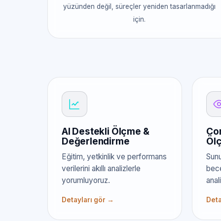
yüzünden değil, süreçler yeniden tasarlanmadığı
için.
AI Destekli Ölçme &
Com
Değerlendirme
Öl
Eğitim, yetkinlik ve performans
Sunu
verilerini akıllı analizlerle
bece
yorumluyoruz.
anal
Detayları gör →
Deta