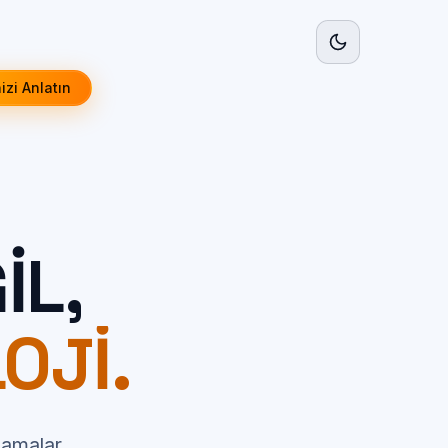
izi Anlatın
IL,
OJI.
lamalar,