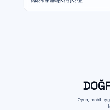
entegre bir altyapıya taşıyoruz.
DOĞR
Oyun, mobil uygu
İ