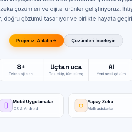
eka çözümleri ve dijital ürünler geliştiriyoruz. İhti
r, doğru çözümü tasarlıyor ve birlikte hayata geçir
Projenizi Anlatın
Çözümleri İnceleyin
8+
Uçtan uca
AI
Teknoloji alanı
Tek ekip, tüm süreç
Yeni nesil çözüm
Mobil Uygulamalar
Yapay Zeka
iOS & Android
Akıllı asistanlar