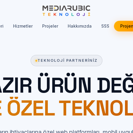
ri
Hizmetler
Projeler
Hakkımızda
SSS
Projen
TEKNOLOJI PARTNERINIZ
ZIR ÜRÜN DEĞ
E ÖZEL TEKNOL
rın ihtiyaçlarına özel web platformları, mobil uygu