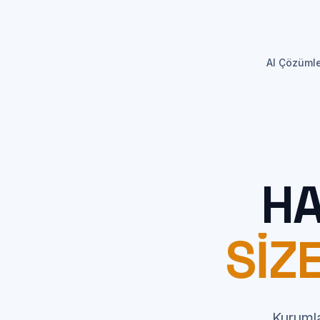
AI Çözümle
HA
SIZ
Kurumla