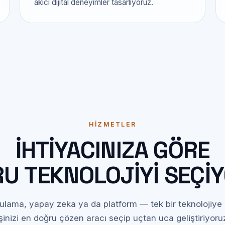
akıcı dijital deneyimler tasarlıyoruz.
HIZMETLER
İHTIYACINIZA GÖRE
U TEKNOLOJIYI SEÇI
lama, yapay zeka ya da platform — tek bir teknolojiye 
şinizi en doğru çözen aracı seçip uçtan uca geliştiriyoru