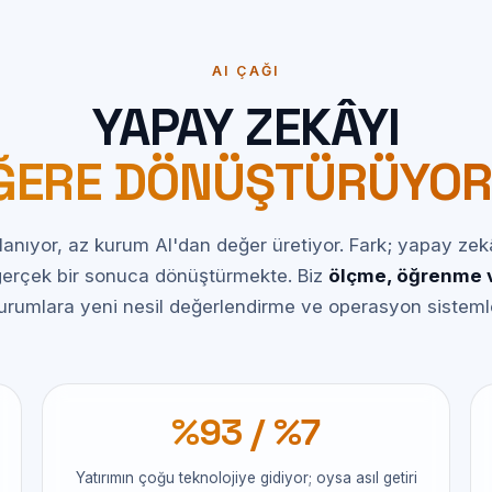
AI ÇAĞI
YAPAY ZEKÂYI
ĞERE DÖNÜŞTÜRÜYOR
lanıyor, az kurum AI'dan değer üretiyor. Fark; yapay zekây
 gerçek bir sonuca dönüştürmekte. Biz
ölçme, öğrenme v
 kurumlara yeni nesil değerlendirme ve operasyon sisteml
%93 / %7
Yatırımın çoğu teknolojiye gidiyor; oysa asıl getiri